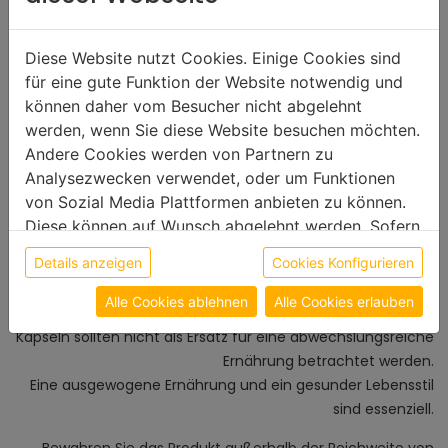
Wichtiger Hinweis zu Ginko &
Diese Website nutzt Cookies. Einige Cookies sind
Ginseng - 70 Kapseln
für eine gute Funktion der Website notwendig und
können daher vom Besucher nicht abgelehnt
werden, wenn Sie diese Website besuchen möchten.
Andere Cookies werden von Partnern zu
Bitte beachten Sie, dass unser TTM Produkt Ginko &
Analysezwecken verwendet, oder um Funktionen
Ginseng - 70 Kapseln kein Medikament ist und daher nicht
von Sozial Media Plattformen anbieten zu können.
den Arzt oder Therapeuten ersetzt.
Diese können auf Wunsch abgelehnt werden. Sofern
Es dient als Nahrungsergänzungsmittel, dass unterstützend
sie unsere Webseite weiter nutzen, geben Sie
bei verschiedenen gesundheitlichen Herausforderungen
Details anzeigen
Cookies Konfigurieren
Einwilligung zu unseren Cookies.
eingesetzt werden kann.
Alle Cookies ablehnen
Alle Cookies erlauben
Nahrungsergänzungsmittel wie Ginko & Ginseng - 70
Kapseln sollten nicht als Ersatz für eine abwechslungsreiche
Ernährung betrachtet werden.
Eine ausgewogene Ernährung und ein gesunder Lebensstil
sind essenziell.
Bewahren Sie das Produkt außerhalb der Reichweite von