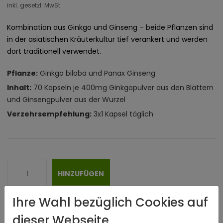
inkl. gesetzl. MwSt.
Kombination aus Ginkgo und Ginseng – beide Pflanzen sind
in der asiatischen Kräuterkultur tief verankert und werden
dort traditionell verwendet.
Pflanze:
Ginkgo biloba und Panax Ginseng
Inhalt:
70 Kapseln je 400mg Ginkgopulver aus den Blättern
und Ginsengpulver aus der Wurzel
Verzehrsempfehlung:
3x1 Kapsel täglich
HINZUFÜGEN
Ihre Wahl bezüglich Cookies auf
dieser Webseite