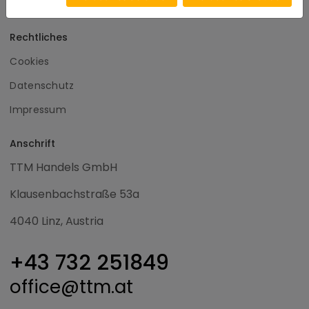
Widerrufsrecht
Rechtliches
Cookies
Datenschutz
Impressum
Anschrift
TTM Handels GmbH
Klausenbachstraße 53a
4040 Linz, Austria
+43 732 251849
office@ttm.at