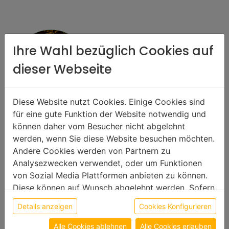
Ihre Wahl bezüglich Cookies auf
dieser Webseite
TTM GmbH
Diese Website nutzt Cookies. Einige Cookies sind
für eine gute Funktion der Website notwendig und
Über uns
können daher vom Besucher nicht abgelehnt
Partner werden
werden, wenn Sie diese Website besuchen möchten.
Andere Cookies werden von Partnern zu
Kontaktformular
Analysezwecken verwendet, oder um Funktionen
von Sozial Media Plattformen anbieten zu können.
Online einkaufen
Diese können auf Wunsch abgelehnt werden. Sofern
AGB
sie unsere Webseite weiter nutzen, geben Sie
Details anzeigen
Cookies Konfigurieren
Einwilligung zu unseren Cookies.
Zahlung und Versand
Alle Cookies ablehnen
Alle Cookies erlauben