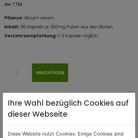
der TTM.
Pflanze:
Illicum verum
Inhalt:
90 Kapseln je 250mg Pulver aus den Blüten
Verzehrsempfehlung:
1-3 Kapseln täglich
HINZUFÜGEN
Ihre Wahl bezüglich Cookies auf
dieser Webseite
Wichtiger Hinweis zu Influvers - 90
Kapseln
Diese Website nutzt Cookies. Einige Cookies sind