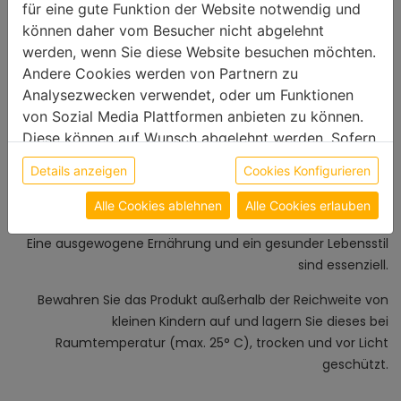
für eine gute Funktion der Website notwendig und
können daher vom Besucher nicht abgelehnt
Bitte beachten Sie, dass unser TTM Produkt Influvers - 90
werden, wenn Sie diese Website besuchen möchten.
Kapseln kein Medikament ist und daher nicht den Arzt oder
Andere Cookies werden von Partnern zu
Therapeuten ersetzt.
Analysezwecken verwendet, oder um Funktionen
Es dient als Nahrungsergänzungsmittel, dass unterstützend
von Sozial Media Plattformen anbieten zu können.
bei verschiedenen gesundheitlichen Herausforderungen
Diese können auf Wunsch abgelehnt werden. Sofern
eingesetzt werden kann.
sie unsere Webseite weiter nutzen, geben Sie
Details anzeigen
Cookies Konfigurieren
Nahrungsergänzungsmittel wie Influvers - 90 Kapseln
Einwilligung zu unseren Cookies.
sollten nicht als Ersatz für eine abwechslungsreiche
Alle Cookies ablehnen
Alle Cookies erlauben
Ernährung betrachtet werden.
Eine ausgewogene Ernährung und ein gesunder Lebensstil
sind essenziell.
Bewahren Sie das Produkt außerhalb der Reichweite von
kleinen Kindern auf und lagern Sie dieses bei
Raumtemperatur (max. 25° C), trocken und vor Licht
geschützt.