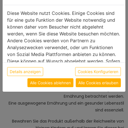
Wichtiger Hinweis zu Orthosiphon -
Diese Website nutzt Cookies. Einige Cookies sind
90 Kapseln
für eine gute Funktion der Website notwendig und
können daher vom Besucher nicht abgelehnt
werden, wenn Sie diese Website besuchen möchten.
Bitte beachten Sie, dass unser TTM Produkt Orthosiphon -
Andere Cookies werden von Partnern zu
90 Kapseln kein Medikament ist und daher nicht den Arzt
Analysezwecken verwendet, oder um Funktionen
oder Therapeuten ersetzt.
von Sozial Media Plattformen anbieten zu können.
Es dient als Nahrungsergänzungsmittel, dass unterstützend
Diese können auf Wunsch abgelehnt werden. Sofern
bei verschiedenen gesundheitlichen Herausforderungen
sie unsere Webseite weiter nutzen, geben Sie
eingesetzt werden kann.
Details anzeigen
Cookies Konfigurieren
Einwilligung zu unseren Cookies.
Nahrungsergänzungsmittel wie Orthosiphon - 90 Kapseln
Alle Cookies ablehnen
Alle Cookies erlauben
sollten nicht als Ersatz für eine abwechslungsreiche
Ernährung betrachtet werden.
Eine ausgewogene Ernährung und ein gesunder Lebensstil
sind essenziell.
Bewahren Sie das Produkt außerhalb der Reichweite von
kleinen Kindern auf und lagern Sie dieses bei