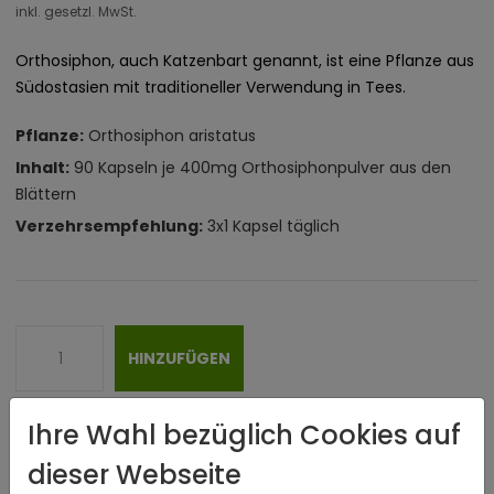
inkl. gesetzl. MwSt.
Orthosiphon, auch Katzenbart genannt, ist eine Pflanze aus
Südostasien mit traditioneller Verwendung in Tees.
Pflanze:
Orthosiphon aristatus
Inhalt:
90 Kapseln je 400mg Orthosiphonpulver aus den
Blättern
Verzehrsempfehlung:
3x1 Kapsel täglich
HINZUFÜGEN
Ihre Wahl bezüglich Cookies auf
dieser Webseite